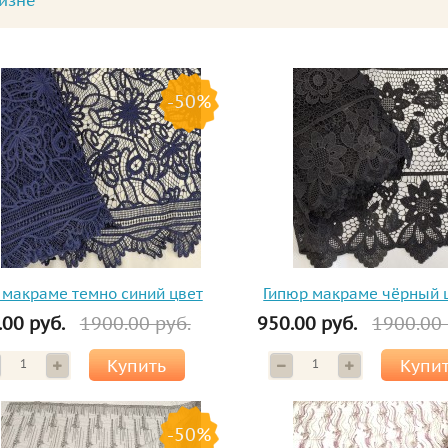
изне
-50%
 макраме темно синий цвет
Гипюр макраме чёрный 
.00 руб.
1900.00 руб.
950.00 руб.
1900.00 
Купить
Купи
-50%