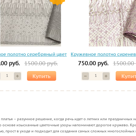
ое полотно серебряный цвет
Кружевное полотно сиренев
.00 руб.
1500.00 руб.
750.00 руб.
1500.00 
Купить
Купи
я платья – разумное решение, когда речь идет о летних или праздничных н
о основе изысканные цветочные узоры напоминают дорогое кружево. Кр
, прост в уходе и подходит для создания самых сложных многослойных 