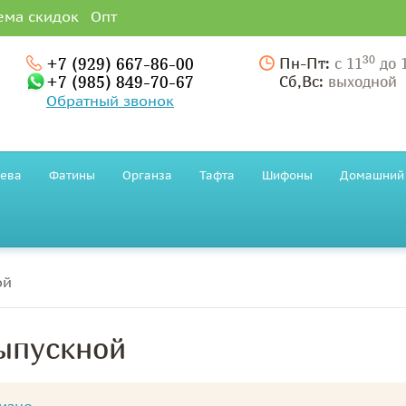
ема скидок
Опт
30
+7 (929) 667-86-00
Пн-Пт:
с 11
до 
+7 (985) 849-70-67
Сб,Вс:
выходной
Обратный звонок
ева
Фатины
Органза
Тафта
Шифоны
Домашний 
ой
выпускной