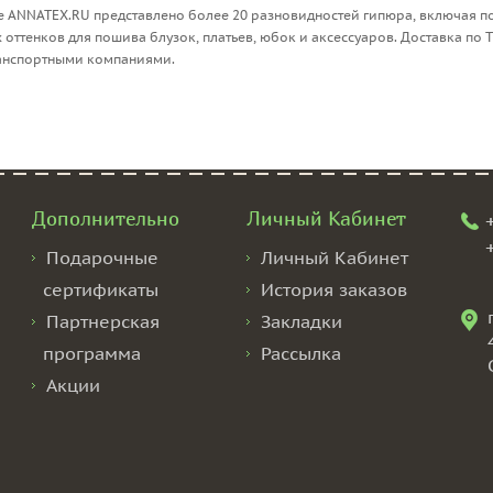
е ANNATEX.RU представлено более 20 разновидностей гипюра, включая п
оттенков для пошива блузок, платьев, юбок и аксессуаров. Доставка по 
ранспортными компаниями.
Дополнительно
Личный Кабинет
Подарочные
Личный Кабинет
сертификаты
История заказов
Партнерская
Закладки
программа
Рассылка
Акции