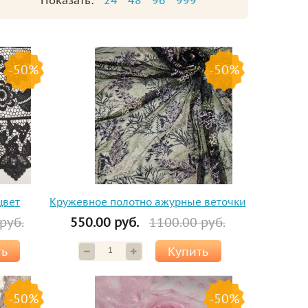
Показать:
24
48
96
999
-50%
-50%
цвет
Кружевное полотно ажурные веточки
руб.
550.00 руб.
1100.00 руб.
ть
Купить
-50%
-50%