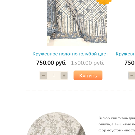
Кружевное полотно голубой цвет
Кружевн
750.00 руб.
1500.00 руб.
750
Купить
Гипюр как ткань дл
ощупь, а вышитые п
формоустойчивостью